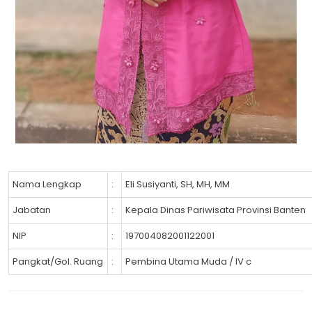
Nama Lengkap
:
Eli Susiyanti, SH, MH, MM
Jabatan
:
Kepala Dinas Pariwisata Provinsi Banten
NIP
:
197004082001122001
Pangkat/Gol. Ruang
:
Pembina Utama Muda / IV c