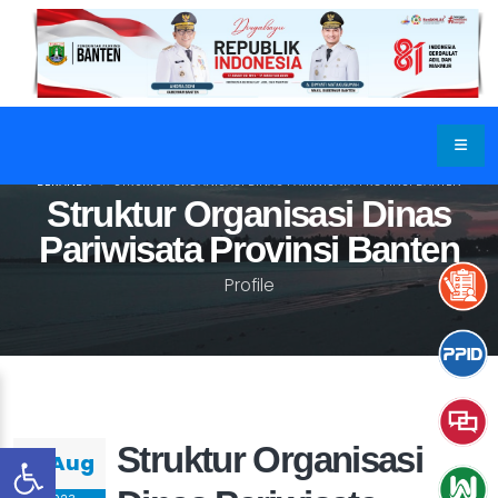
BERANDA
STRUKTUR ORGANISASI DINAS PARIWISATA PROVINSI BANTEN
Struktur Organisasi Dinas
Pariwisata Provinsi Banten
Profile
Struktur Organisasi
01 Aug