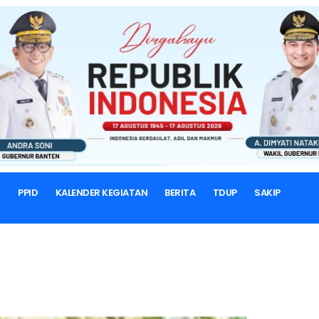
BERANDA
BERITA & ARTIKEL
Berita
I
PPID
KALENDER KEGIATAN
BERITA
TDUP
SAKIP